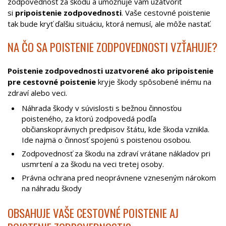
zodpovednosť za škodu a umožňuje vám uzatvoriť
si
pripoistenie zodpovednosti
. Vaše cestovné poistenie
tak bude kryť ďalšiu situáciu, ktorá nemusí, ale môže nastať.
NA ČO SA POISTENIE ZODPOVEDNOSTI VZŤAHUJE?
Poistenie zodpovednosti uzatvorené ako pripoistenie
pre cestovné poistenie
kryje škody spôsobené inému na
zdraví alebo veci.
Náhrada škody v súvislosti s bežnou činnosťou
poisteného, za ktorú zodpovedá podľa
občianskoprávnych predpisov štátu, kde škoda vznikla.
Ide najmä o činnosť spojenú s poistenou osobou.
Zodpovednosť za škodu na zdraví vrátane nákladov pri
usmrtení a za škodu na veci tretej osoby.
Právna ochrana pred neoprávnene vzneseným nárokom
na náhradu škody
OBSAHUJE VAŠE CESTOVNÉ POISTENIE AJ