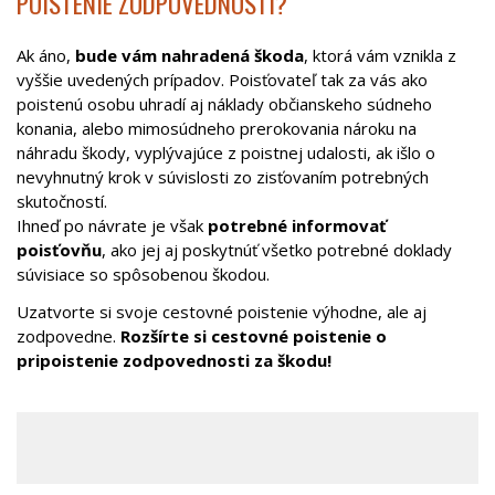
POISTENIE ZODPOVEDNOSTI?
Ak áno,
bude vám nahradená škoda
, ktorá vám vznikla z
vyššie uvedených prípadov. Poisťovateľ tak za vás ako
poistenú osobu uhradí aj náklady občianskeho súdneho
konania, alebo mimosúdneho prerokovania nároku na
náhradu škody, vyplývajúce z poistnej udalosti, ak išlo o
nevyhnutný krok v súvislosti zo zisťovaním potrebných
skutočností.
Ihneď po návrate je však
potrebné informovať
poisťovňu
, ako jej aj poskytnúť všetko potrebné doklady
súvisiace so spôsobenou škodou.
Uzatvorte si svoje cestovné poistenie výhodne, ale aj
zodpovedne.
Rozšírte si cestovné poistenie o
pripoistenie zodpovednosti za škodu!